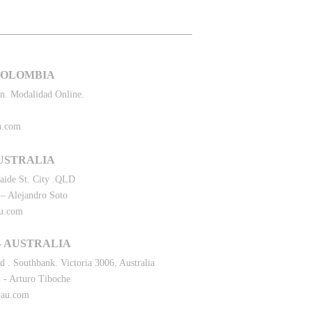
COLOMBIA
n. Modalidad Online.
u.com
AUSTRALIA
aide St. City .QLD
– Alejandro Soto
au.com
 AUSTRALIA
 . Southbank. Victoria 3006. Australia
 - Arturo Tiboche
-au.com