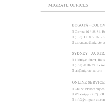
MIGRATE OFFICES
BOGOTÁ - COLO
Carrera 16 # 88-81. Bo
(+57) 300 8051166 - 
s.montano@migrate-a
SYDNEY – AUSTR
1 Mulyan Street, Rous
(+61) 412072931 - Ari
ari@migrate-au.com
ONLINE SERVICE
Online services anywhe
WhatsApp: (+57) 300
info3@migrate-au.co