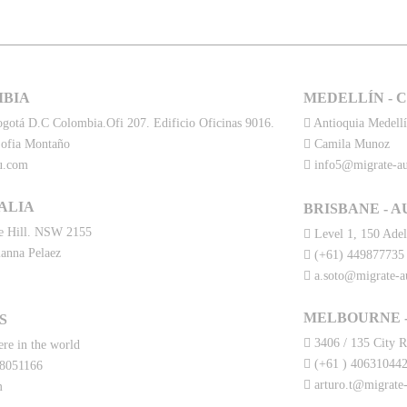
MBIA
MEDELLÍN - 
gotá D.C Colombia.Ofi 207. Edificio Oficinas 9016.
Antioquia Medellí
Sofia Montaño
Camila Munoz
u.com
info5@migrate-a
ALIA
BRISBANE - 
e Hill. NSW 2155
Level 1, 150 Adel
anna Pelaez
(+61) 449877735 
a.soto@migrate-
MELBOURNE -
S
3406 / 135 City Rd
re in the world
(+61 ) 406310442
 8051166
arturo.t@migrate
m