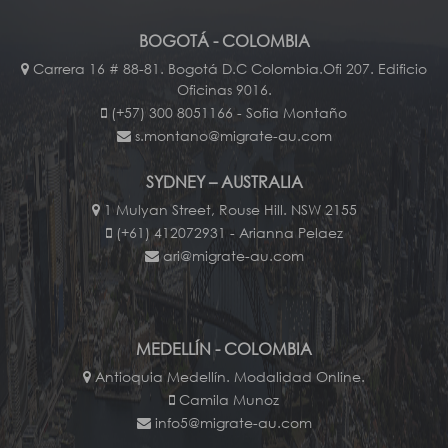
BOGOTÁ - COLOMBIA
Carrera 16 # 88-81. Bogotá D.C Colombia.Ofi 207. Edificio
Oficinas 9016.
(+57) 300 8051166 - Sofia Montaño
s.montano@migrate-au.com
SYDNEY – AUSTRALIA
1 Mulyan Street, Rouse Hill. NSW 2155
(+61) 412072931 - Arianna Pelaez
ari@migrate-au.com
MEDELLÍN - COLOMBIA
Antioquia Medellín. Modalidad Online.
Camila Munoz
info5@migrate-au.com