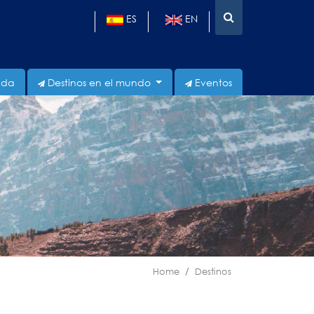
ES
EN
ada
Destinos en el mundo
Eventos
Home
Destinos