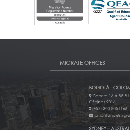
MIGRATE OFFICES
BOGOTÁ - COLOM
Carrera 16 # 88-81.
Oficinas 9016.
(+57) 300 8051166 
s.montano@migr
SYDNEY – AUSTRAL