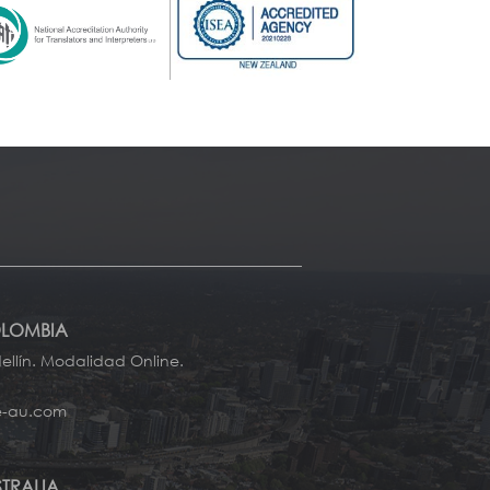
OLOMBIA
llín. Modalidad Online.
e-au.com
STRALIA