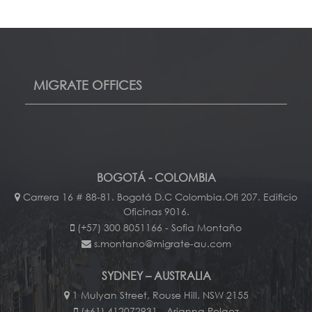
MIGRATE OFFICES
BOGOTÁ - COLOMBIA
Carrera 16 # 88-81. Bogotá D.C Colombia.Ofi 207. Edificio
Oficinas 9016.
(+57) 300 8051166 - Sofia Montaño
s.montano@migrate-au.com
SYDNEY – AUSTRALIA
1 Mulyan Street, Rouse Hill. NSW 2155
(+61) 412072931 - Arianna Pelaez