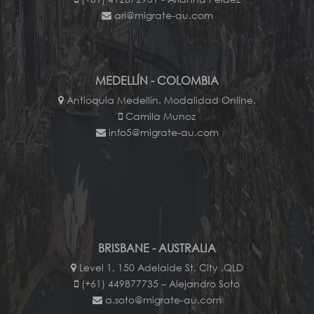
ari@migrate-au.com
MEDELLÍN - COLOMBIA
Antioquia Medellín. Modalidad Online.
Camila Munoz
info5@migrate-au.com
BRISBANE - AUSTRALIA
Level 1, 150 Adelaide St. City .QLD
(+61) 449877735 – Alejandro Soto
a.soto@migrate-au.com