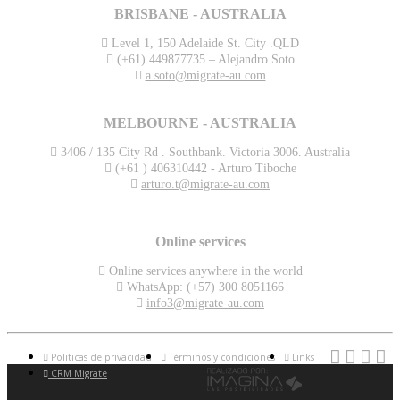
BRISBANE - AUSTRALIA
Level 1, 150 Adelaide St. City .QLD
(+61) 449877735 – Alejandro Soto
a.soto@migrate-au.com
MELBOURNE - AUSTRALIA
3406 / 135 City Rd . Southbank. Victoria 3006. Australia
(+61 ) 406310442 - Arturo Tiboche
arturo.t@migrate-au.com
Online services
Online services anywhere in the world
WhatsApp: (+57) 300 8051166
info3@migrate-au.com
Politicas de privacidad
Términos y condiciones
Links
CRM Migrate