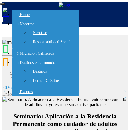
Home
es
en
Nosotros
Nosotros
Responsabilidad Social
Migración Calificada
Destinos en el mundo
Destinos
Home
todos
Becas - Créditos
2026
‹
›
Eventos
Enero
F
‹
›
Seminario: Aplicación a la Residencia
Permanente como cuidador de adultos