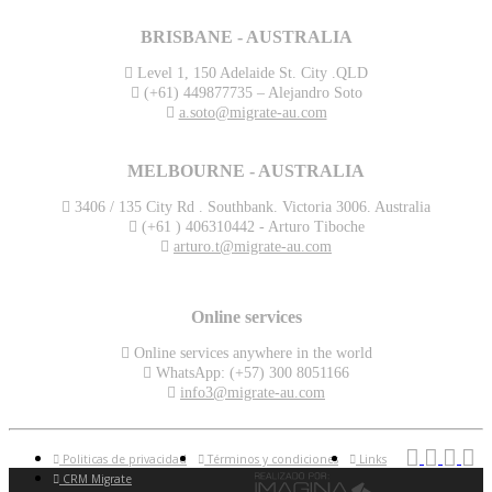
BRISBANE - AUSTRALIA
Level 1, 150 Adelaide St. City .QLD
(+61) 449877735 – Alejandro Soto
a.soto@migrate-au.com
MELBOURNE - AUSTRALIA
3406 / 135 City Rd . Southbank. Victoria 3006. Australia
(+61 ) 406310442 - Arturo Tiboche
arturo.t@migrate-au.com
Online services
Online services anywhere in the world
WhatsApp: (+57) 300 8051166
info3@migrate-au.com
Politicas de privacidad
Términos y condiciones
Links
CRM Migrate